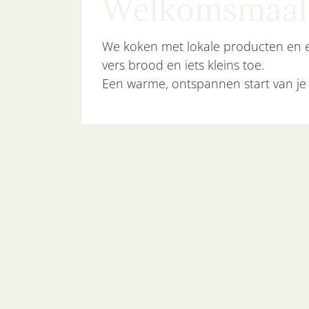
Welkomsmaalt
We koken met lokale producten en ee
vers brood en iets kleins toe.
Een warme, ontspannen start van je v
Contact & Adres
Domaine la Cambie
1827 Route de l 'Aubespin
24560
Monsaguel