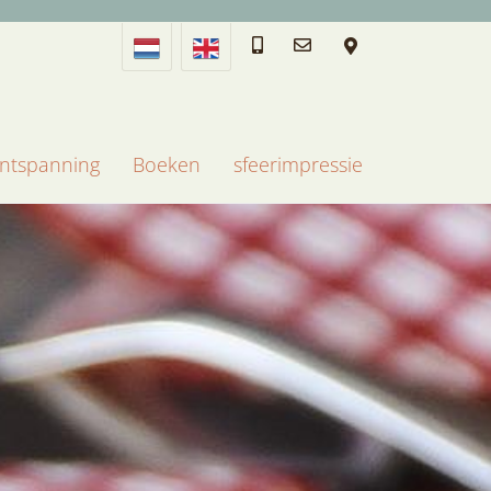
 ontspanning
Boeken
sfeerimpressie