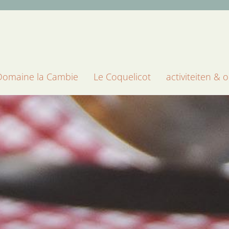
Domaine la Cambie
Le Coquelicot
activiteiten &